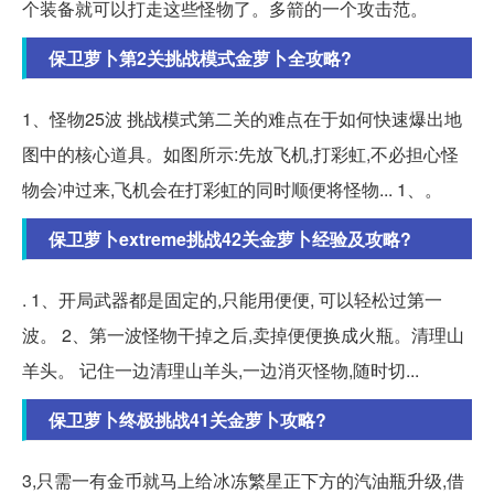
个装备就可以打走这些怪物了。多箭的一个攻击范。
保卫萝卜第2关挑战模式金萝卜全攻略?
1、怪物25波 挑战模式第二关的难点在于如何快速爆出地
图中的核心道具。如图所示:先放飞机,打彩虹,不必担心怪
物会冲过来,飞机会在打彩虹的同时顺便将怪物... 1、。
保卫萝卜extreme挑战42关金萝卜经验及攻略?
. 1、开局武器都是固定的,只能用便便, 可以轻松过第一
波。 2、第一波怪物干掉之后,卖掉便便换成火瓶。清理山
羊头。 记住一边清理山羊头,一边消灭怪物,随时切...
保卫萝卜终极挑战41关金萝卜攻略?
3,只需一有金币就马上给冰冻繁星正下方的汽油瓶升级,借