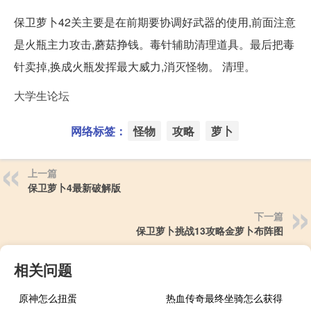
保卫萝卜42关主要是在前期要协调好武器的使用,前面注意
是火瓶主力攻击,蘑菇挣钱。毒针辅助清理道具。最后把毒
针卖掉,换成火瓶发挥最大威力,消灭怪物。 清理。
大学生论坛
网络标签：
怪物
攻略
萝卜
上一篇
保卫萝卜4最新破解版
下一篇
保卫萝卜挑战13攻略金萝卜布阵图
相关问题
原神怎么扭蛋
热血传奇最终坐骑怎么获得