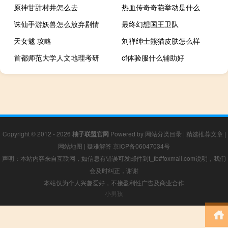
原神甘甜村井怎么去
热血传奇奇葩举动是什么
诛仙手游妖兽怎么放弃剧情
最终幻想国王卫队
天女魃 攻略
刘禅绅士熊猫皮肤怎么样
首都师范大学人文地理考研
cf体验服什么辅助好
Copyright © 2012 - 2026
柚子联盟官网
Powered by
网站分类目录
|
精选推荐文章
|
网站地图
|
疑难解答
京ICP备06047034号
声明：本站内容来自互联网，如信息有错误可发邮件到f_fb#foxmail.com说明，我们
会及时纠正，谢谢
本站仅为个人兴趣爱好，不接盈利性广告及商业合作
小男孩