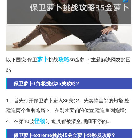
萝卜
攻略
以下围绕“保卫
挑战
35金萝卜”主题解决网友的困
惑
保卫萝卜1终极挑战35关攻略?
1、首先打开保卫萝卜进入35关; 2、先卖掉全部的炮塔,处
建造两个鱼刺炮塔 3、在刚才宝箱的位置,建造鱼刺炮塔;
怪物
4、在第10波
时,道具都被清空,期间不停的...
保卫萝卜extreme挑战45关金萝卜经验及攻略?