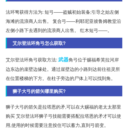
法环弩获得方法为: 短弓——盗贼初始装备;引导之始左侧
海滩的流浪商人出售。 复合弓——利耶尼亚彼鲁姆教堂沿
左侧小路下去遇到的流浪商人出售。 红木短弓——。
艾尔登法环角弓怎么获取?
武器
艾尔登法环角弓获取方法:
角弓位于赐福希芙拉河岸
边东边的崖壁边缘处。通过崖壁边的小路到达前往祖灵所
在位置楼梯的下方。在柱子旁边的尸体上可以找到角。
狮子大弓的箭矢哪里购买?
狮子大弓的箭矢是拉塔恩的矛,可以在大赐福的老太太那里
购买 艾尔登法环狮子弓技能需要搭配拉塔恩的矛才可以使
用,使用的时候需要注意按住可以蓄力,直到弓箭变。