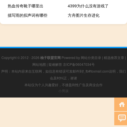
热血传奇靴子哪里出
4399为什么没有游戏了
描写雨的拟声词有哪些
方舟图片生存进化
Copyright © 2012 - 2026
柚子联盟官网
Powered by
网站分类目录
|
精选推荐文章
|
网站地图
|
疑难解答
京ICP备06047034号
声明：本站内容来自互联网，如信息有错误可发邮件到f_fb#foxmail.com说明，我们
会及时纠正，谢谢
本站仅为个人兴趣爱好，不接盈利性广告及商业合作
小男孩