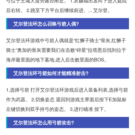
弓位于王城大道旁露台附近。 1.从赐福出发向下进入庭院
后右转。 2.跳至下方平台后继续前进。... 艾尔登。
艾尔登法环怎么召唤弓箭人偶?
艾尔登法环游戏中弓箭人偶就是“红狮子骑士”骨灰,红狮子
骑士”奥加的骨灰需要我们在击败“碎星”拉塔恩后找到位于
海岸最里面的地下墓地,进入后击败里面的BOS。
艾尔登法环弓箭如何才能精准射击?
1,选择弓箭 打开艾尔登法环游戏后进入装备列表,选择弓箭
作为武器。 2,切换姿态 退回到游戏主界面后按下E加鼠标
左键切换到双手持弓的姿态。 3,进行瞄准 按下。
艾尔登法环怎么用弓箭攻击?