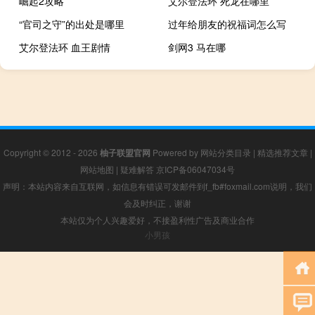
崛起2攻略
艾尔登法环 死龙在哪里
“官司之守”的出处是哪里
过年给朋友的祝福词怎么写
艾尔登法环 血王剧情
剑网3 马在哪
Copyright © 2012 - 2026
柚子联盟官网
Powered by
网站分类目录
|
精选推荐文章
|
网站地图
|
疑难解答
京ICP备06047034号
声明：本站内容来自互联网，如信息有错误可发邮件到f_fb#foxmail.com说明，我们
会及时纠正，谢谢
本站仅为个人兴趣爱好，不接盈利性广告及商业合作
小男孩