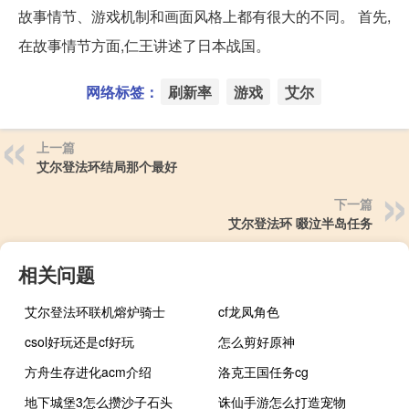
故事情节、游戏机制和画面风格上都有很大的不同。 首先,
在故事情节方面,仁王讲述了日本战国。
网络标签：
刷新率
游戏
艾尔
上一篇
艾尔登法环结局那个最好
下一篇
艾尔登法环 啜泣半岛任务
相关问题
艾尔登法环联机熔炉骑士
cf龙凤角色
csol好玩还是cf好玩
怎么剪好原神
方舟生存进化acm介绍
洛克王国任务cg
地下城堡3怎么攒沙子石头
诛仙手游怎么打造宠物