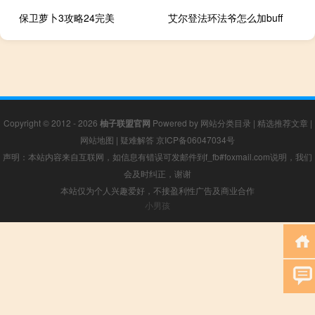
保卫萝卜3攻略24完美
艾尔登法环法爷怎么加buff
Copyright © 2012 - 2026
柚子联盟官网
Powered by
网站分类目录
|
精选推荐文章
|
网站地图
|
疑难解答
京ICP备06047034号
声明：本站内容来自互联网，如信息有错误可发邮件到f_fb#foxmail.com说明，我们
会及时纠正，谢谢
本站仅为个人兴趣爱好，不接盈利性广告及商业合作
小男孩